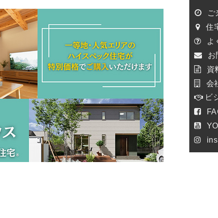
ご
住
よ
お
資
会
ビ
F
Y
in