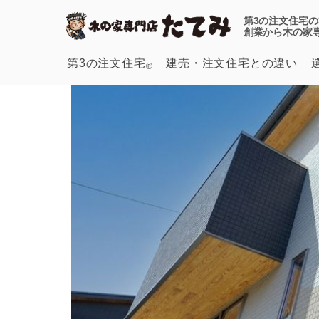
第3の注文住宅の
創業から木の家
第3の注文住宅
建売・注文
住宅との違い
®