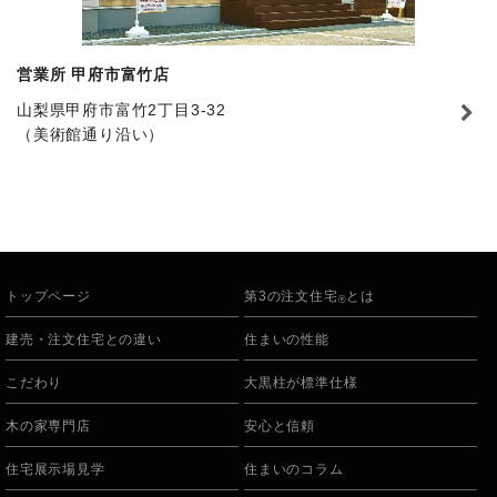
営業所 甲府市富竹店
山梨県甲府市富竹2丁目3-32
（美術館通り沿い）
トップページ
第3の注文住宅
とは
®
建売・注文住宅との違い
住まいの性能
こだわり
大黒柱が標準仕様
木の家専門店
安心と信頼
住宅展示場見学
住まいのコラム