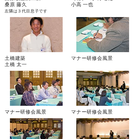
桑原 藤久
小高 一也
左隣は３代目息子です
土橋建築
マナー研修会風景
土橋 太一
マナー研修会風景
マナー研修会風景