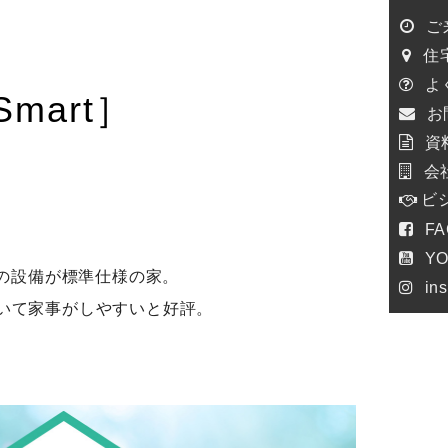
ご
住
よ
mart］
お
資
会
ビ
F
！
Y
の設備が標準仕様の家。
in
いて家事がしやすいと好評。