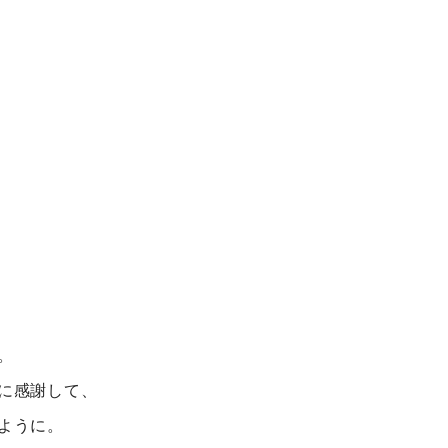
。
に感謝して、
ように。