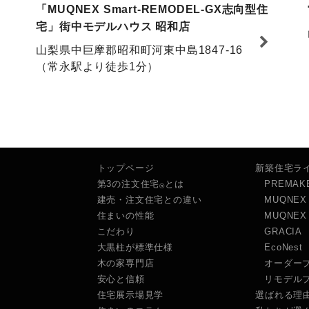
「MUQNEX Smart-REMODEL-GX志向型住
宅」街中モデルハウス 昭和店
山梨県中巨摩郡昭和町河東中島1847-16
（常永駅より徒歩1分）
トップページ
新築住宅ラ
第3の注文住宅
とは
PREMAK
®
建売・注文住宅との違い
MUQNEX
住まいの性能
MUQNEX 
こだわり
GRACIA
大黒柱が標準仕様
EcoNest
木の家専門店
オーダー
安心と信頼
リモデル
住宅展示場見学
選ばれる理