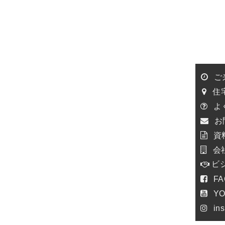
ご
住
よ
お
資
会
ビ
F
Y
in