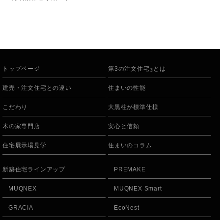
トップページ
第3の注文住宅
とは
®
建売・注文住宅との違い
住まいの性能
こだわり
大黒柱が標準仕様
木の家専門店
安心と信頼
住宅展示場見学
住まいのコラム
新築住宅ラインアップ
PREMAKE
MUQNEX
MUQNEX Smart
GRACIA
EcoNest